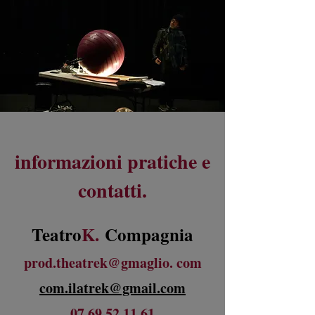
informazioni pratiche e
contatti.
Teatro
K.
Compagnia
prod.theatrek@gm
aglio. com
com.il
atrek@gmail.com
07.69.52.11.61