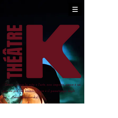
- Creare ; creare la vita o l'arte, non importa, creare è un
piacere più che umano, creare è il passatempo degli
dei..." (Irène Némirovsky)