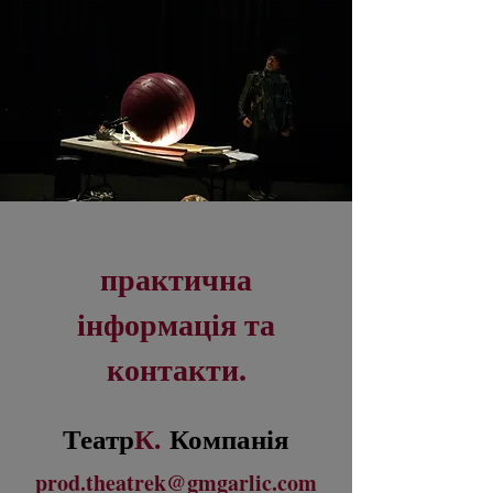
практична
інформація та
контакти.
Театр
К.
Компанія
prod.theatrek@gm
garlic.com