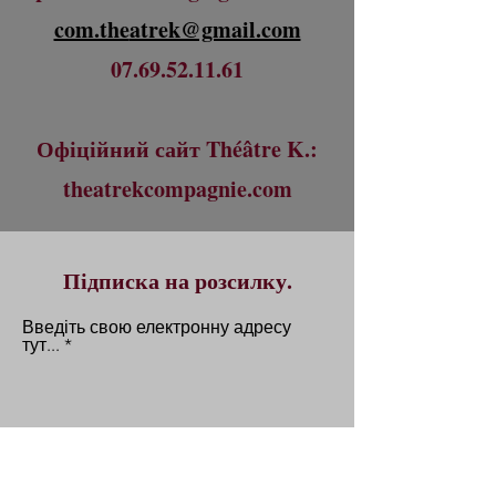
com.the
atrek@gmail.com
07.69.52.11.61
Офіційний сайт Théâtre K.:
theatrekcompagnie.com
Підписка на розсилку.
Введіть свою електронну адресу
тут...
Надіслати